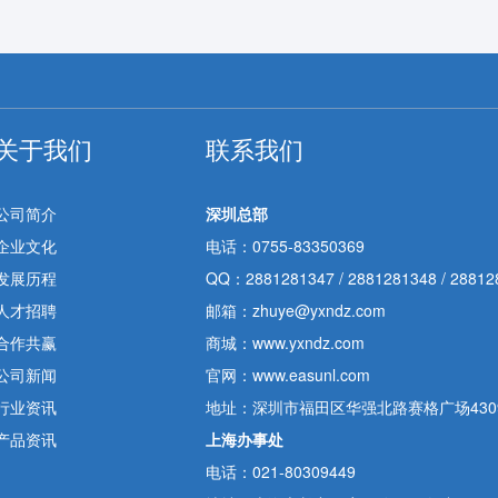
关于我们
联系我们
公司简介
深圳总部
企业文化
电话：0755-83350369
发展历程
QQ：
2881281347
/
2881281348
/
28812
人才招聘
邮箱：zhuye@yxndz.com
合作共赢
商城：www.yxndz.com
公司新闻
官网：www.easunl.com
行业资讯
地址：深圳市福田区华强北路赛格广场4309
产品资讯
上海办事处
电话：021-80309449