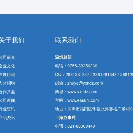
关于我们
联系我们
公司简介
深圳总部
企业文化
电话：0755-83350369
发展历程
QQ：
2881281347
/
2881281348
/
28812
人才招聘
邮箱：zhuye@yxndz.com
合作共赢
商城：www.yxndz.com
公司新闻
官网：www.easunl.com
行业资讯
地址：深圳市福田区华强北路赛格广场4309
产品资讯
上海办事处
电话：021-80309449